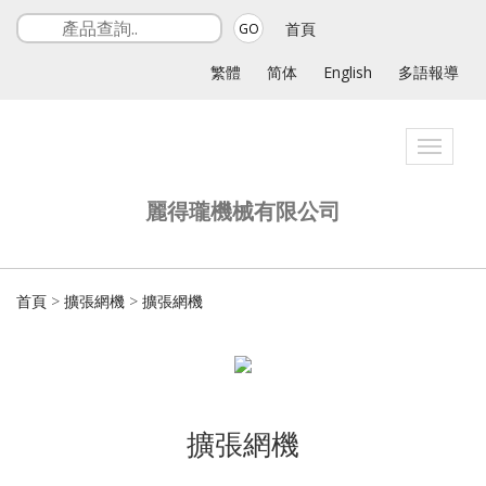
首頁
GO
繁體
简体
English
多語報導
Toggle
navigat
麗得瓏機械有限公司
首頁
>
擴張網機
>
擴張網機
擴張網機