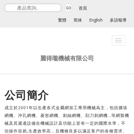
首頁
GO
繁體
简体
English
多語報導
Toggle
navigat
麗得瓏機械有限公司
公司簡介
成立於2001年以生產各式金屬網加工專用機械為主，包括擴張
網機、沖孔網機、菱形網機、刺絲網機、刮刀刺網機…等網製機
械及其週邊設備在機械設計及功能上皆有一定的國際水準，不
但操作容易,生產效率高，且機種良多以滿足客戶的各種需求。